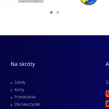
Na skróty
A
Szkoły
Z
Kursy
Przedszkola
Dla nauczycieli