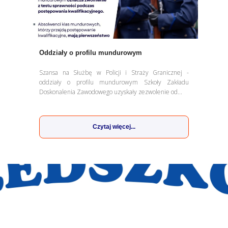
Oddziały o profilu mundurowym
Szansa na Służbę w Policji i Straży Granicznej -
oddziały o profilu mundurowym Szkoły Zakładu
Doskonalenia Zawodowego uzyskały zezwolenie od...
Czytaj więcej...