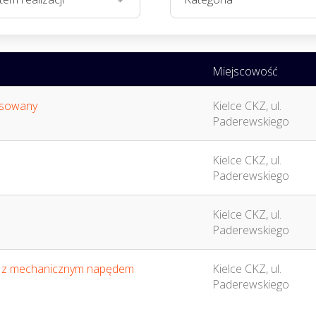
Miejscowość
nsowany
Kielce CKZ, ul.
Paderewskiego
Kielce CKZ, ul.
Paderewskiego
Kielce CKZ, ul.
Paderewskiego
h z mechanicznym napędem
Kielce CKZ, ul.
Paderewskiego