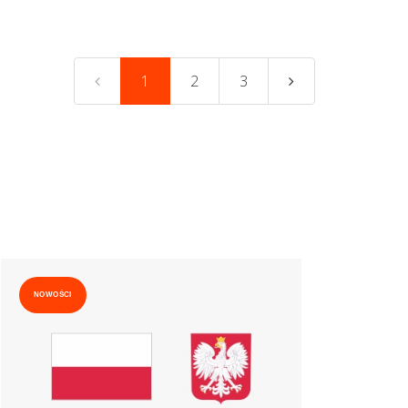
1
2
3
NOWOŚCI