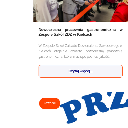
Nowoczesna pracownia gastronomiczna w
Zespole Szkół ZDZ w Kielcach
W Zespole Szkół Zakładu Doskonalenia Zawodowego w
Kielcach oficjalnie otwarto nowoczesną pracownię
gastronomiczną, która znacząco podnosi jakość...
Czytaj więcej...
NOWOŚCI