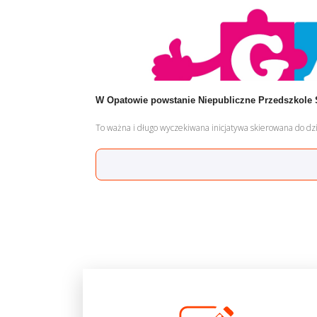
W Opatowie powstanie Niepubliczne Przedszkole 
To ważna i długo wyczekiwana inicjatywa skierowana do dz