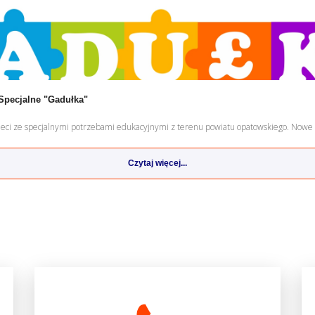
Specjalne "Gadułka"
ieci ze specjalnymi potrzebami edukacyjnymi z terenu powiatu opatowskiego. Nowe 
Czytaj więcej...