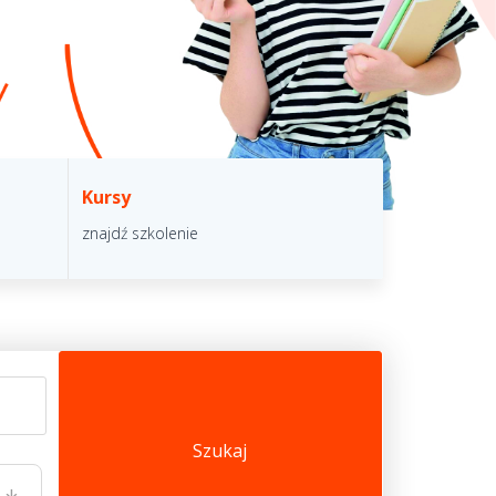
Kursy
Projekty u
znajdź szkolenie
skorzystaj z 
Szukaj