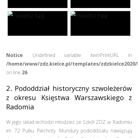
Notice
: Undefined variable: itemPrintURL in
/home/www/zdz.kielce.pl/templates/zdzkielce2020/h
on line
26
2. Pododdział historyczny szwoleżerów
z okresu Księstwa Warszawskiego z
Radomia
W jego skład wchodzi młodzież ze Szkół ZDZ w Radomiu
im. 72 Pułku Piechoty. Mundury pododdziału nawiązują