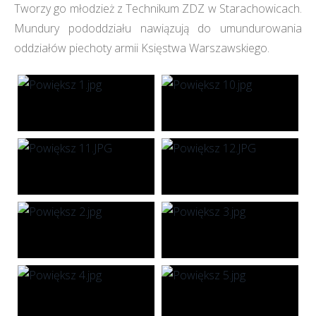
Tworzy go młodzież z Technikum ZDZ w Starachowicach.
Mundury pododdziału nawiązują do umundurowania
oddziałów piechoty armii Księstwa Warszawskiego.