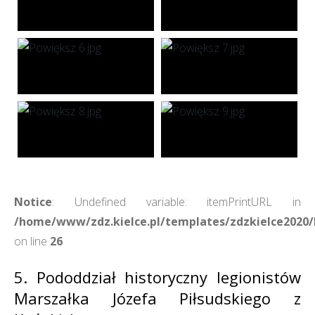
Notice
: Undefined variable: itemPrintURL in
/home/www/zdz.kielce.pl/templates/zdzkielce2020/h
on line
26
5. Pododdział historyczny legionistów
Marszałka Józefa Piłsudskiego z