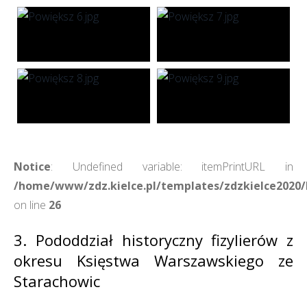
Notice
: Undefined variable: itemPrintURL in
/home/www/zdz.kielce.pl/templates/zdzkielce2020/h
on line
26
3. Pododdział historyczny fizylierów z
okresu Księstwa Warszawskiego ze
Starachowic