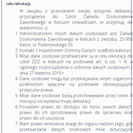
celu rekrutacji.
W związku z przesłaniem swojej wstępnej deklaracji
przystąpienia do Szkół Zakładu Doskonalenia
Zawodowego w Kielcach oświadczam, że przyjmuję do
wiadomości, iż:
Administratorem moich danych osobowych jest Zakład
Doskonalenia Zawodowego w Kielcach z siedzibą: 25-950
Kielce, ul. Paderewskiego 55.
Kontakt z Inspektorem Ochrony Danych: iod@zdz.kielce.pl.
Moje dane osobowe przetwarzane są w celu rekrutacji do
szkół ZDZ w Kielcach na podstawie art. 6 ust. 1 lit. a
ogólnego rozporządzenia o ochronie danych osobowych z
dnia 27 kwietnia 2016 r.
Dane osobowe mogą być przekazywane innym organom i
podmiotom wyłącznie na podstawie obowiązujących
przepisów prawa.
Moje dane osobowe będą przechowywane przez okres 6
miesięcy od wysłania mojej deklaracji
Posiadam prawo do dostępu do treści swoich danych,
prawo do ich sprostowania, prawo do sprzeciwu oraz
prawo do ich usunięcia.
Mam prawo wniesienia skargi do organu nadzorczego, gdy
przetwarzanie danych osobowych mnie dotyczących