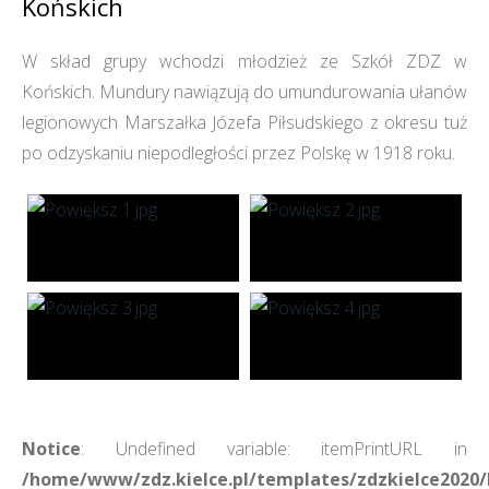
Końskich
W skład grupy wchodzi młodzież ze Szkół ZDZ w
Końskich. Mundury nawiązują do umundurowania ułanów
legionowych Marszałka Józefa Piłsudskiego z okresu tuż
po odzyskaniu niepodległości przez Polskę w 1918 roku.
Notice
: Undefined variable: itemPrintURL in
/home/www/zdz.kielce.pl/templates/zdzkielce2020/h