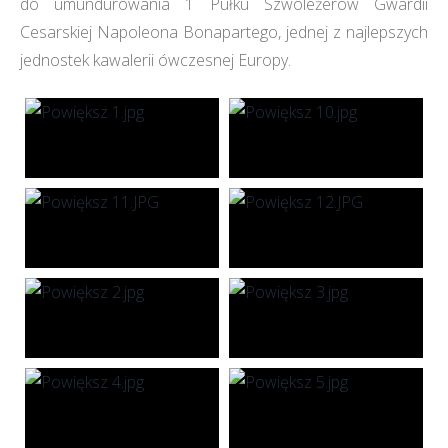
do umundurowania 1 Pułku Szwoleżerów Gwardii
Cesarskiej Napoleona Bonapartego, jednej z najlepszych
jednostek kawalerii ówczesnej Europy.