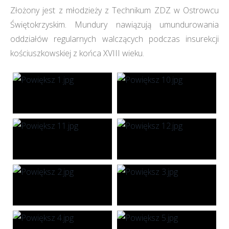
Złożony jest z młodzieży z Technikum ZDZ w Ostrowcu
Świętokrzyskim. Mundury nawiązują umundurowania
oddziałów regularnych walczących podczas insurekcji
kościuszkowskiej z końca XVIII wieku.