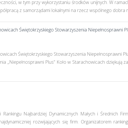
ołeczności, w tym przy wykorzystaniu środków unijnych. W rama
współpracą z samorządami lokalnymi na rzecz wspólnego dobra
achowicach Świętokrzyskiego Stowarzyszenia Niepełnosprawni Pl
owicach Świętokrzyskiego Stowarzyszenia Niepełnosprawni Plu
ia „Niepełnosprawni Plus” Koło w Starachowicach dziękują za
i Rankingu Najbardziej Dynamicznych Małych i Średnich Fi
ajdynamiczniej rozwijających się firm. Organizatorem rankin