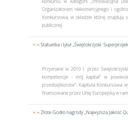
konkursu w kategorii „Innowacyjna us
Organizatorem niekomercyjnego i ogólno
Konkursowa, w składzie której znajdują 
publicznej.
Statuetka i tytuł „Świętokrzyski Superprojek
Przyznane w 2010 r. przez Świętokrzyski
kompetencje - mój kapitał” w powieci
przedsiębiorstw”. Kapituła Konkursowa wyr
finansowane przez Unię Europejską w ramac
Złote Godło nagrody „Najwyższa Jakość Quali