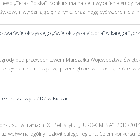
ego „Teraz Polska”. Konkurs ma na celu wyłonienie grupy naj
żytkowym wyróżniają się na rynku oraz mogą być wzorem dla in
wa Świętokrzyskiego „Świętokrzyska Victoria” w kategorii „pr
Nagrody pod przewodnictwem Marszałka Województwa Świętokr
tokrzyskich samorządów, przedsiębiorstw i osób, które w
rezesa Zarządu ZDZ w Kielcach
Konkursu w ramach X Plebiscytu „EURO-GMINA” 2013/201
i oraz wpływ na ogólny rozkwit całego regionu. Celem konkurs