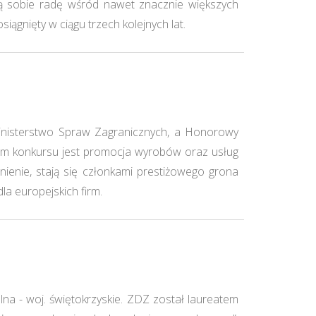
ją sobie radę wśród nawet znacznie większych
ągnięty w ciągu trzech kolejnych lat.
Ministerstwo Spraw Zagranicznych, a Honorowy
lem konkursu jest promocja wyrobów oraz usług
nienie, stają się członkami prestiżowego grona
a europejskich firm.
lna - woj. świętokrzyskie. ZDZ został laureatem