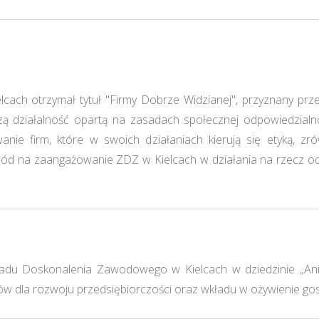
ch otrzymał tytuł "Firmy Dobrze Widzianej", przyznany przez 
ą działalność opartą na zasadach społecznej odpowiedzialno
nie firm, które w swoich działaniach kierują się etyką, z
ód na zaangażowanie ZDZ w Kielcach w działania na rzecz odp
kładu Doskonalenia Zawodowego w Kielcach w dziedzinie „Ani
 dla rozwoju przedsiębiorczości oraz wkładu w ożywienie gospo