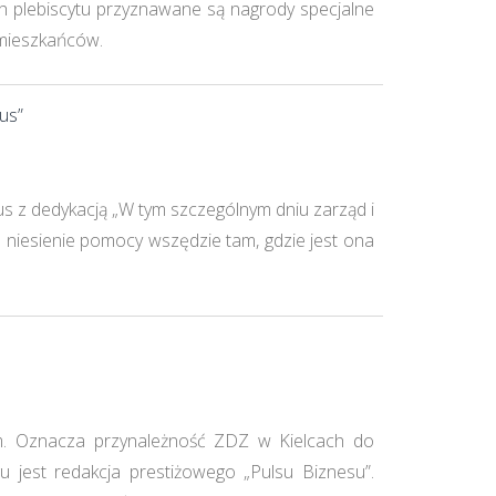
ch plebiscytu przyznawane są nagrody specjalne
 mieszkańców.
us”
s z dedykacją „W tym szczególnym dniu zarząd i
 niesienie pomocy wszędzie tam, gdzie jest ona
rm. Oznacza przynależność ZDZ w Kielcach do
gu jest redakcja prestiżowego „Pulsu Biznesu”.