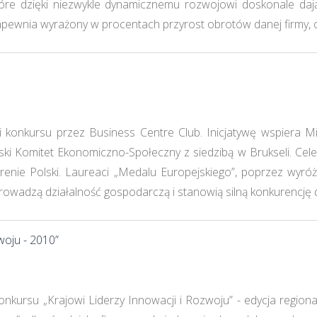
które dzięki niezwykle dynamicznemu rozwojowi doskonale da
apewnia wyrażony w procentach przyrost obrotów danej firmy, osi
i konkursu przez Business Centre Club. Inicjatywę wspiera 
ki Komitet Ekonomiczno-Społeczny z siedzibą w Brukseli. Ce
renie Polski. Laureaci „Medalu Europejskiego”, poprzez wyróż
wadzą działalność gospodarczą i stanowią silną konkurencję dl
woju - 2010”
onkursu „Krajowi Liderzy Innowacji i Rozwoju” - edycja regiona