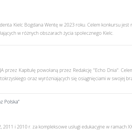
denta Kielc Bogdana Wentę w 2023 roku. Celem konkursu jest n
iałających w różnych obszarach życia społecznego Kielc.
A przez Kapitułę powołaną przez Redakcję "Echo Dnia". Cele
ętokrzyskiego oraz wyrózniających się osiągnięciami w swojej br
az Polska”
, 2011 i 2010 r. za kompleksowe usługi edukacyjne w ramach XX