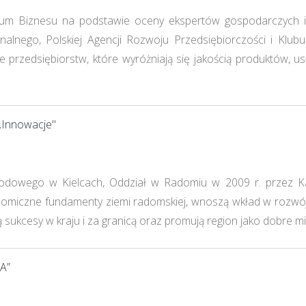
um Biznesu na podstawie oceny ekspertów gospodarczych i s
alnego, Polskiej Agencji Rozwoju Przedsiębiorczości i Klu
nie przedsiębiorstw, które wyróżniają się jakością produktów,
„Innowacje"
dowego w Kielcach, Oddział w Radomiu w 2009 r. przez Kap
nomiczne fundamenty ziemi radomskiej, wnoszą wkład w rozwój 
sukcesy w kraju i za granicą oraz promują region jako dobre mie
A”