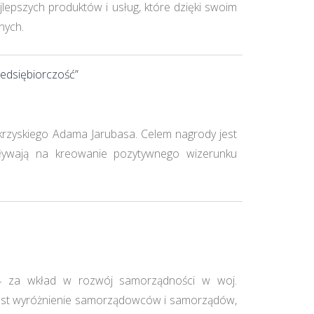
lepszych produktów i usług, które dzięki swoim
nych.
zedsiębiorczość”
zyskiego Adama Jarubasa. Celem nagrody jest
pływają na kreowanie pozytywnego wizerunku
4 za wkład w rozwój samorządności w woj.
u jest wyróżnienie samorządowców i samorządów,