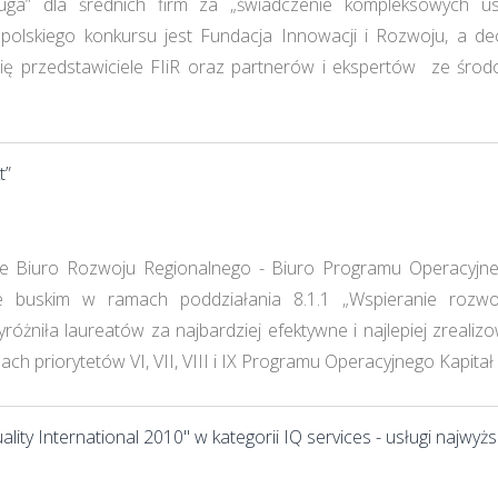
ługa” dla średnich firm za „świadczenie kompleksowych 
polskiego konkursu jest Fundacja Innowacji i Rozwoju, a de
się przedstawiciele FIiR oraz partnerów i ekspertów ze środ
t”
e Biuro Rozwoju Regionalnego - Biuro Programu Operacyjnego
e buskim w ramach poddziałania 8.1.1 „Wspieranie rozwo
óżniła laureatów za najbardziej efektywne i najlepiej zrealizo
h priorytetów VI, VII, VIII i IX Programu Operacyjnego Kapitał 
ty International 2010" w kategorii IQ services - usługi najwyższ